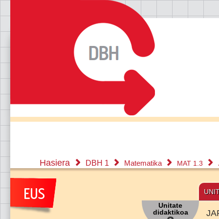
Hasiera
DBH 1
Matematika
MAT 1.3
UNI
Unitate
didaktikoa
JA