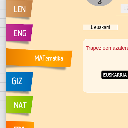
3
1
1
euskarri
Trapezioen azaler