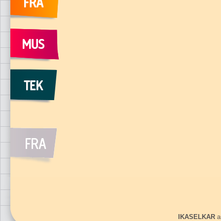
IKASELKAR
ar