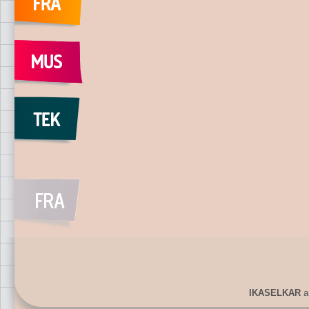
IKASELKAR
ar