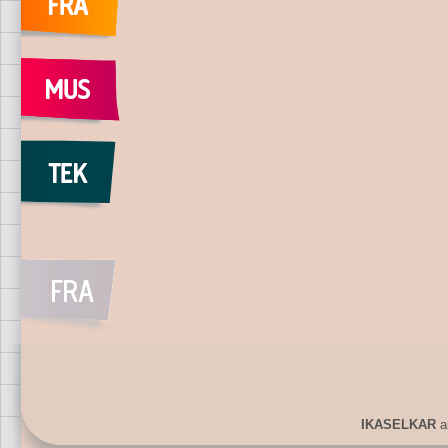
IKASELKAR
ar