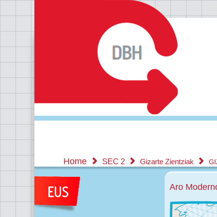
Home
SEC 2
Gizarte Zientziak
GI
Aro Moderno