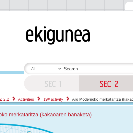
Z 2.2
Activities
19# activity
Aro Modernoko merkataritza (kaka
ko merkataritza (kakaoaren banaketa)