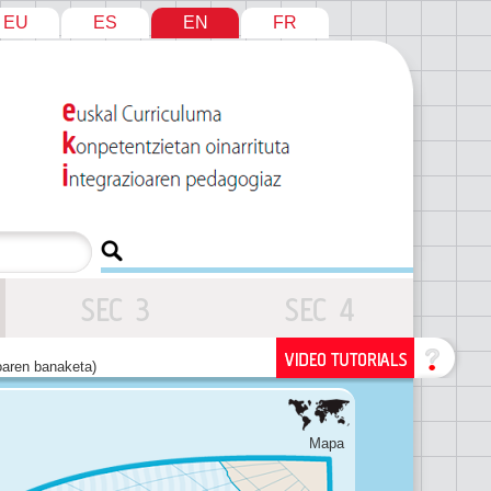
EU
ES
EN
FR
oaren banaketa)
Mapa