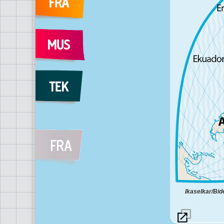
Ikaselkar/Bid