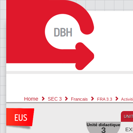
Home
SEC 3
Francais
FRA 3.3
Activi
UNI
Unité didactique
3
EX