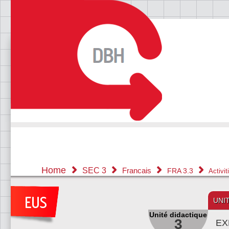
Home
SEC 3
Francais
FRA 3.3
Activi
UNI
Unité didactique
3
EX