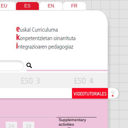
EU
ES
EN
FR
Supplementary
activities
24
29