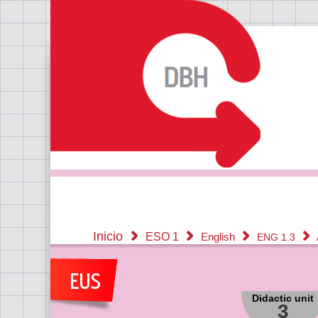
Inicio
ESO 1
English
ENG 1.3
Didactic unit
3