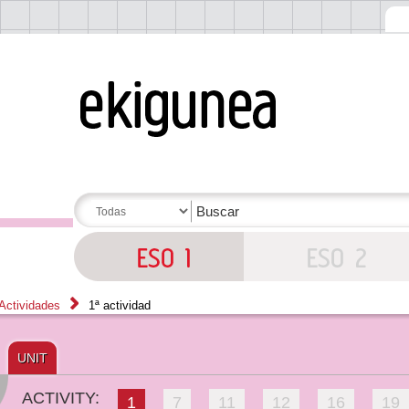
Actividades
1ª actividad
UNIT
ACTIVITY:
1
7
11
12
16
19