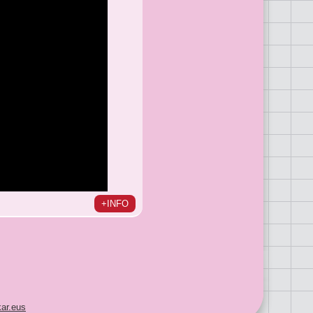
+INFO
ar.eus