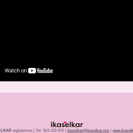
ELKAR
argitaletxea | Tel. 943 225 876 |
ikaselkar@ikaselkar.eus
|
www.ikaselk