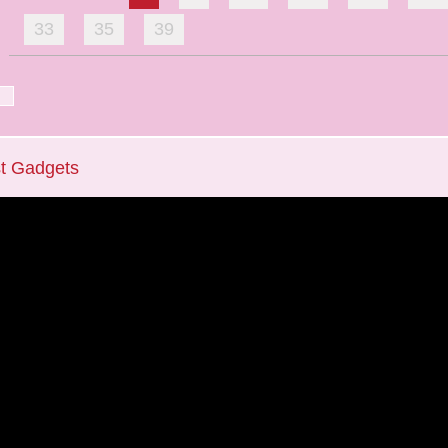
33
35
39
t Gadgets