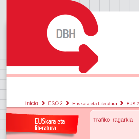
Inicio
ESO 2
Euskara eta Literatura
EUS 2
Trafiko iragarkia