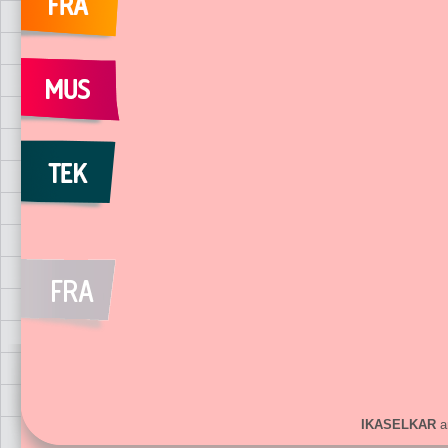
IKASELKAR
ar