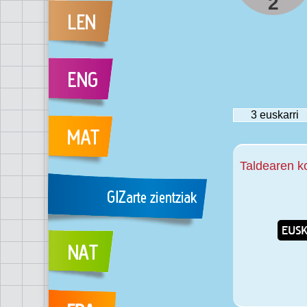
2
3
euskarri
Taldearen k