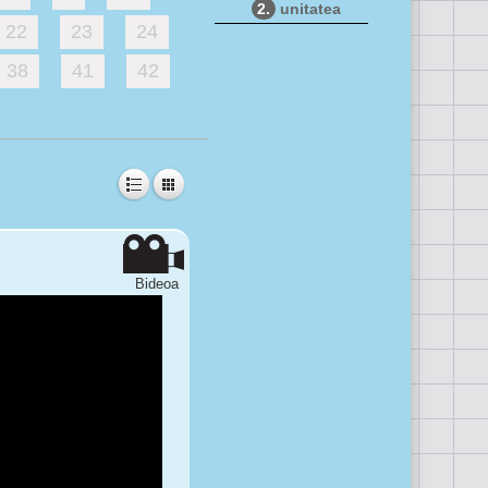
2.
unitatea
22
23
24
38
41
42
Bideoa