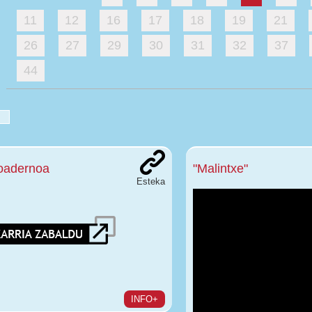
11
12
16
17
18
19
21
26
27
29
30
31
32
37
44
oadernoa
"Malintxe"
Esteka
INFO+