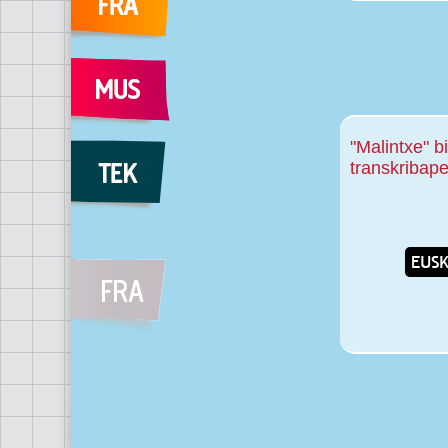
"Malintxe" 
transkribap