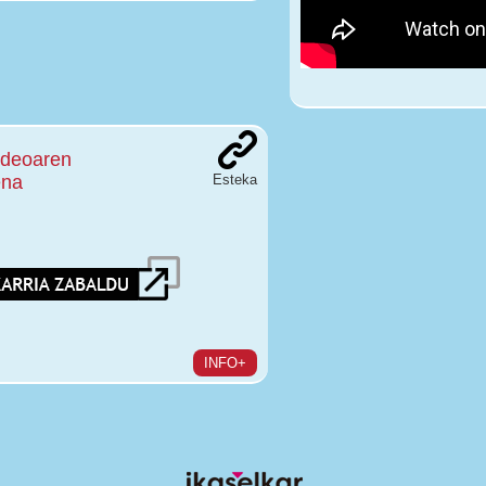
bideoaren
ena
Esteka
INFO+