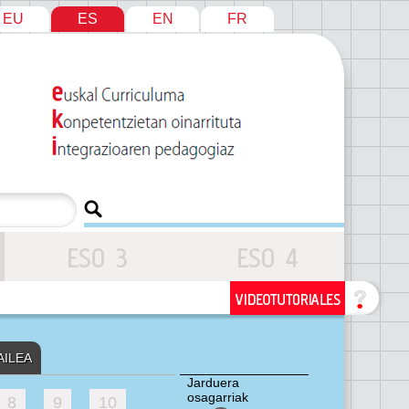
EU
ES
EN
FR
AILEA
Jarduera
osagarriak
8
9
10