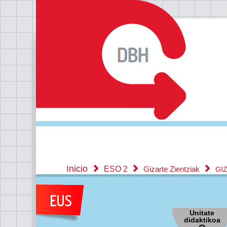
Inicio
ESO 2
Gizarte Zientziak
GIZ
Unitate
didaktikoa