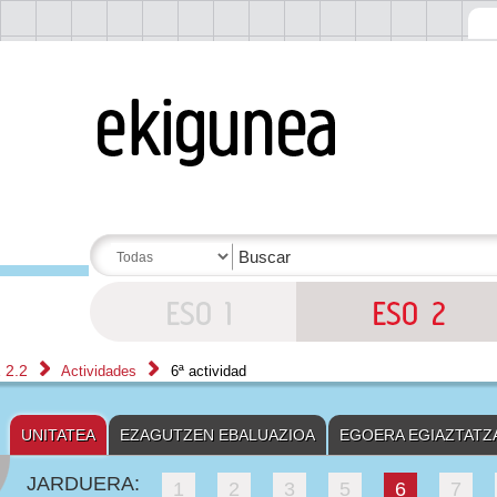
 2.2
Actividades
6ª actividad
UNITATEA
EZAGUTZEN EBALUAZIOA
EGOERA EGIAZTATZ
JARDUERA:
1
2
3
5
6
7