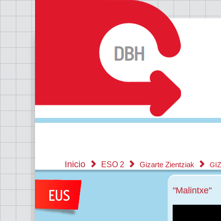
Inicio
ESO 2
Gizarte Zientziak
GIZ
"Malintxe"