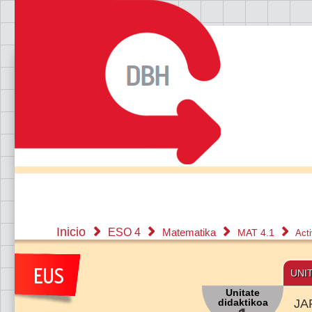
Inicio
ESO 4
Matematika
MAT 4.1
Act
UNI
Unitate
didaktikoa
JA