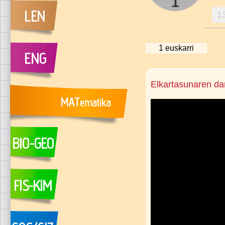
1
1
1
euskarri
Elkartasunaren da