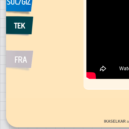
IKASELKAR
ar