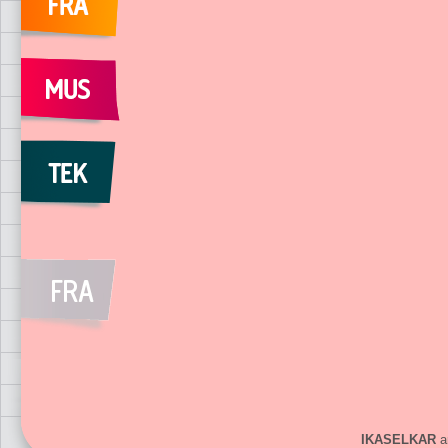
IKASELKAR
ar