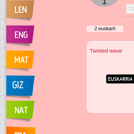
1
2
2
euskarri
Twisted wave