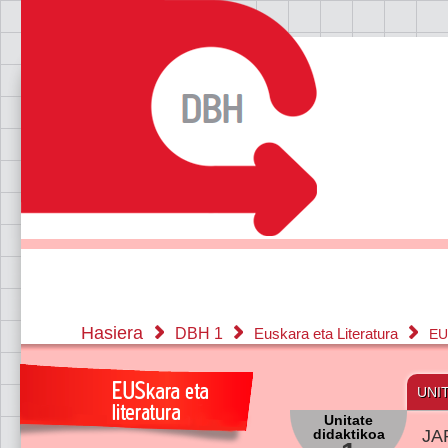
Hasiera
DBH 1
Euskara eta Literatura
EU
UNI
Unitate
didaktikoa
JA