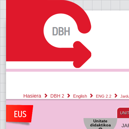
Hasiera
DBH 2
English
ENG 2.2
Jard
UNI
Unitate
didaktikoa
JA