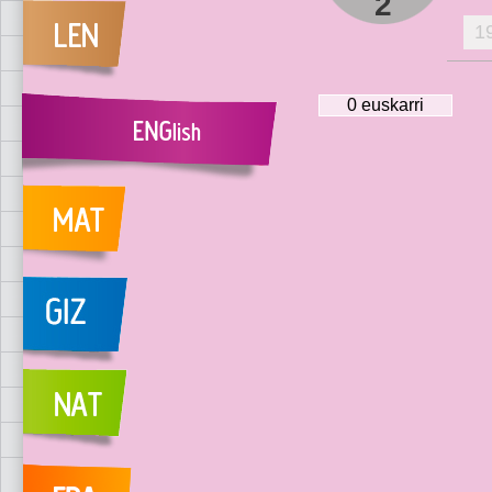
2
1
0
euskarri