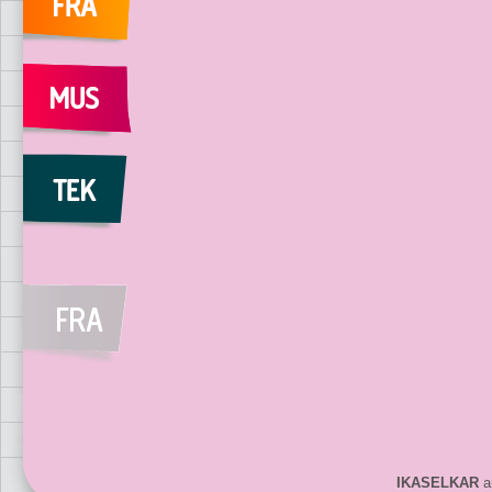
IKASELKAR
ar