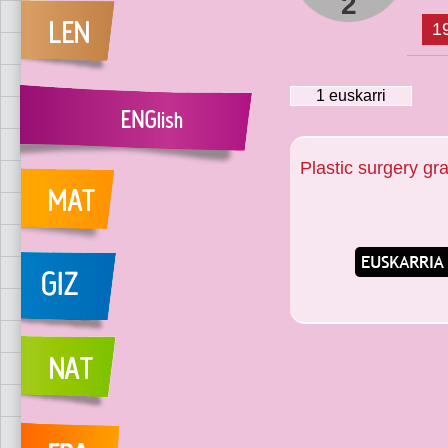
2
1
1
euskarri
Plastic surgery gr