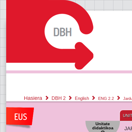
Hasiera
DBH 2
English
ENG 2.2
Jard
UNI
Unitate
didaktikoa
JA