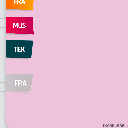
IKASELKAR
ar