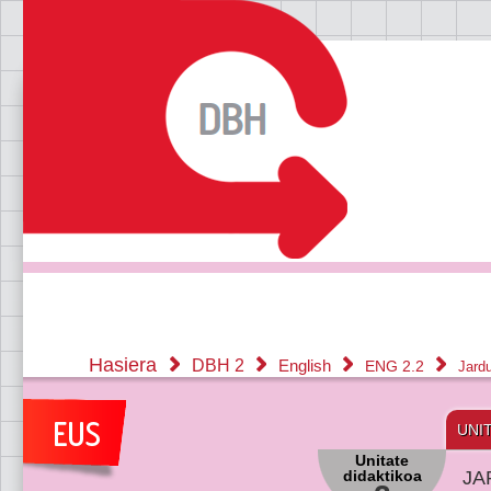
Hasiera
DBH 2
English
ENG 2.2
Jard
UNI
Unitate
didaktikoa
JA