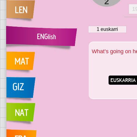
2
1
1
euskarri
What’s going on h