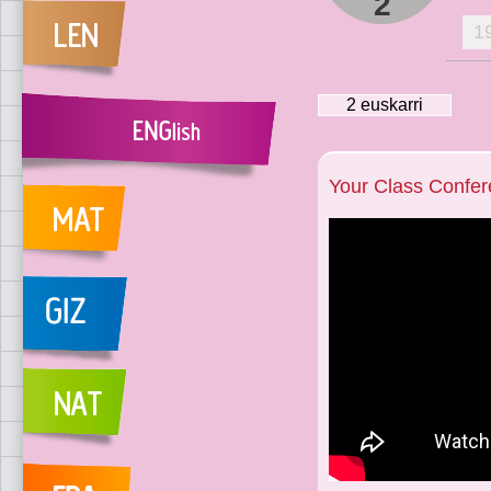
2
1
2
euskarri
Your Class Confe