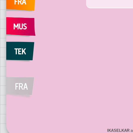
IKASELKAR
ar