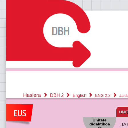
Hasiera
DBH 2
English
ENG 2.2
Jard
UNI
Unitate
didaktikoa
JA