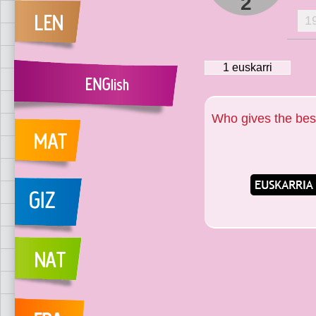
2
1
1
euskarri
Who gives the be