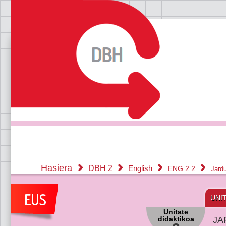
Hasiera
DBH 2
English
ENG 2.2
Jard
UNI
Unitate
didaktikoa
JA