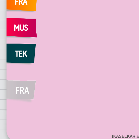
IKASELKAR
ar