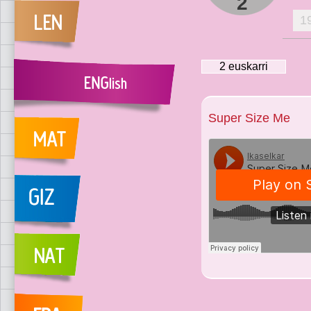
2
1
2
euskarri
Super Size Me