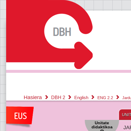
Hasiera
DBH 2
English
ENG 2.2
Jard
UNI
Unitate
didaktikoa
JA