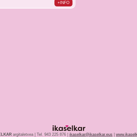
+INFO
ELKAR
argitaletxea | Tel. 943 225 876 |
ikaselkar@ikaselkar.eus
|
www.ikaselk