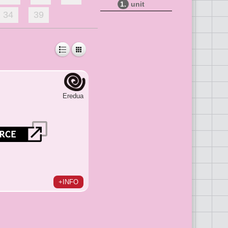
1.
unit
34
39
Eredua
+INFO