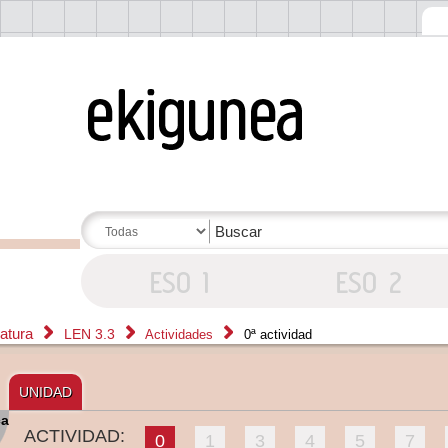
ratura
LEN 3.3
Actividades
0ª actividad
UNIDAD
ca
ACTIVIDAD:
0
1
3
4
5
7