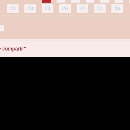
20
23
24
26
32
44
48
e compartir"