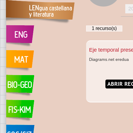
2
1
recurso(s)
Eje temporal pres
Diagrams.net eredua