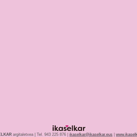
ELKAR
argitaletxea | Tel. 943 225 876 |
ikaselkar@ikaselkar.eus
|
www.ikaselk