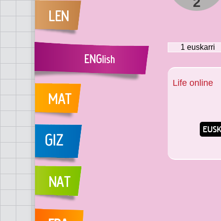
2
1
euskarri
Life online