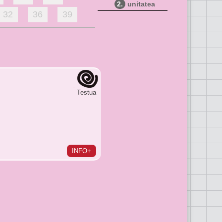
2.
unitatea
32
36
39
Testua
INFO+