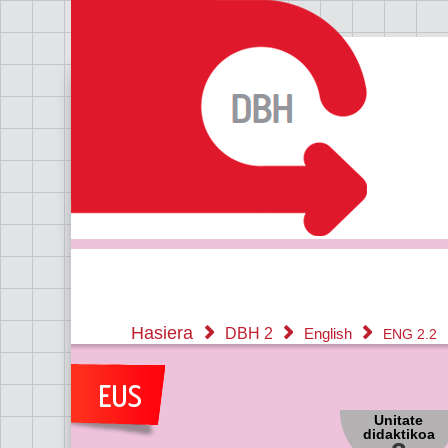
Hasiera
DBH 2
English
ENG 2.2
Unitate
didaktikoa