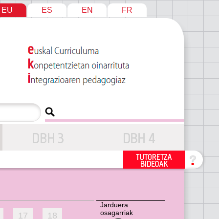
EU
ES
EN
FR
Jarduera
osagarriak
17
18