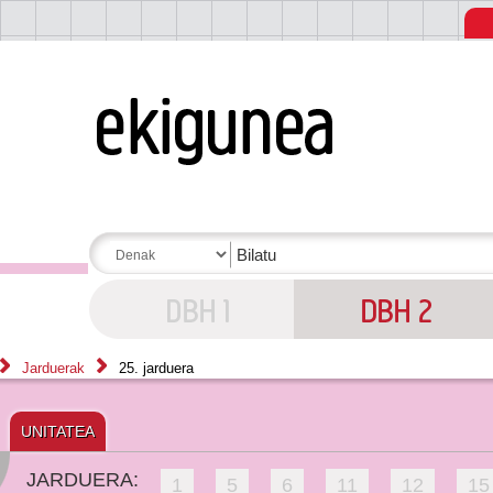
Jarduerak
25. jarduera
UNITATEA
JARDUERA:
1
5
6
11
12
15