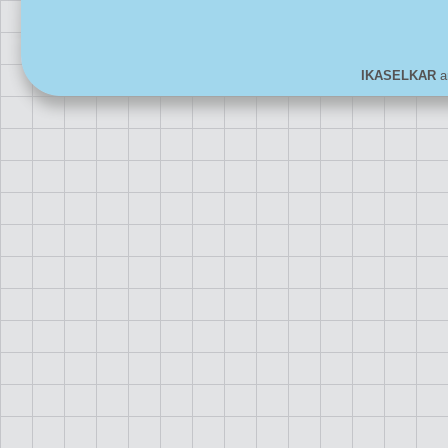
IKASELKAR
ar