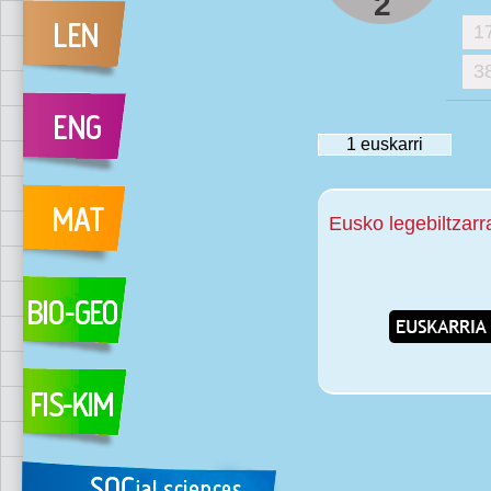
2
1
3
1
euskarri
Eusko legebiltzarr