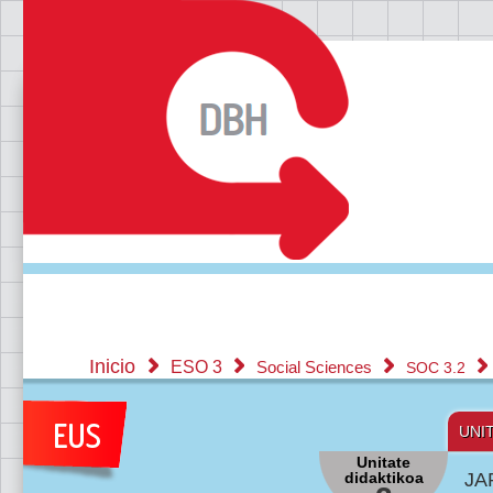
Inicio
ESO 3
Social Sciences
SOC 3.2
UNI
Unitate
didaktikoa
JA