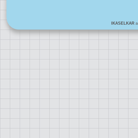
IKASELKAR
ar