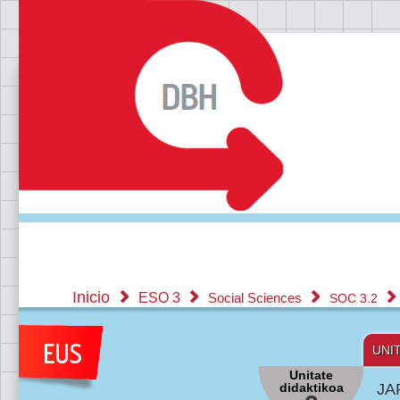
Inicio
ESO 3
Social Sciences
SOC 3.2
UNI
Unitate
didaktikoa
JA