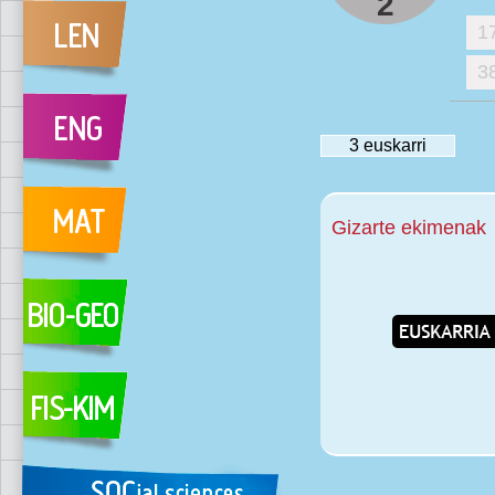
2
1
3
3
euskarri
Gizarte ekimenak