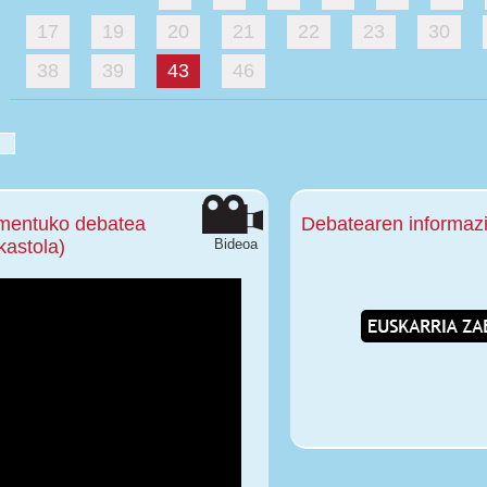
17
19
20
21
22
23
30
38
39
43
46
amentuko debatea
Debatearen informazi
kastola)
Bideoa