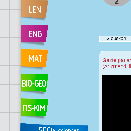
2
2
euskarri
Gazte parl
(Arizmendi i