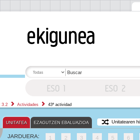
 3.2
Actividades
43ª actividad
Unitatearen hi
UNITATEA
EZAGUTZEN EBALUAZIOA
JARDUERA:
1
2
3
4
5
6