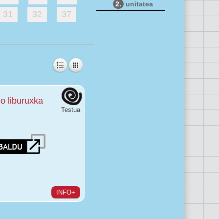
2.
unitatea
31
32
37
o liburuxka
Testua
INFO+