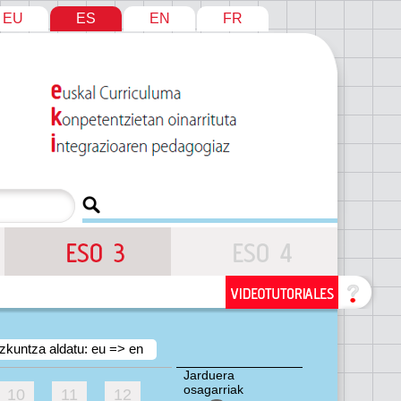
EU
ES
EN
FR
zkuntza aldatu: eu => en
Jarduera
osagarriak
10
11
12