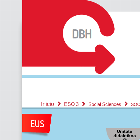
Inicio
ESO 3
Social Sciences
SOC
Unitate
didaktikoa