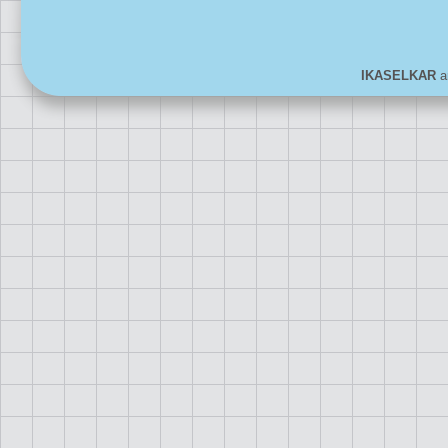
IKASELKAR
ar