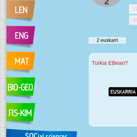
2
1
3
2
euskarri
Turkia EBean?