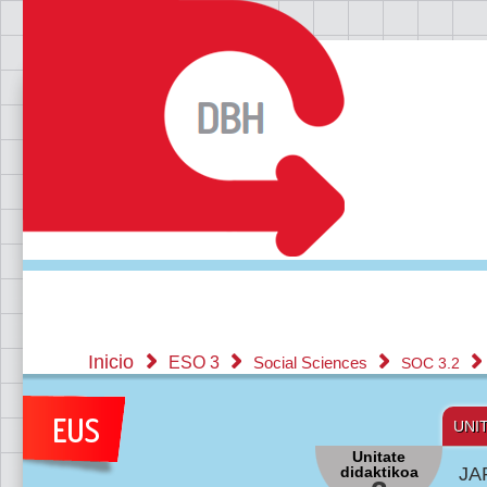
Inicio
ESO 3
Social Sciences
SOC 3.2
UNI
Unitate
didaktikoa
JA