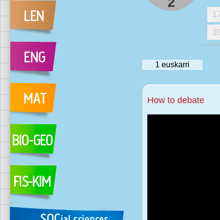
2
1
3
1
euskarri
How to debate