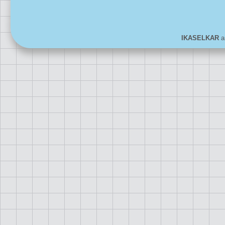
IKASELKAR
ar