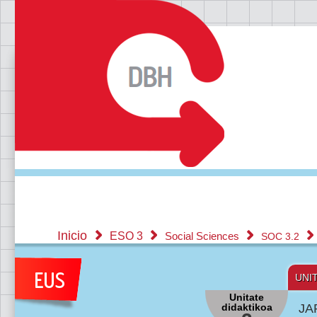
Inicio
ESO 3
Social Sciences
SOC 3.2
UNI
Unitate
didaktikoa
JA