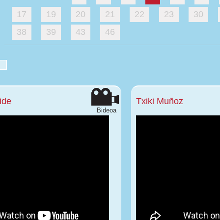
17
19
20
21
22
23
30
38
39
43
46
ide
Txiki Muñoz
Bideoa