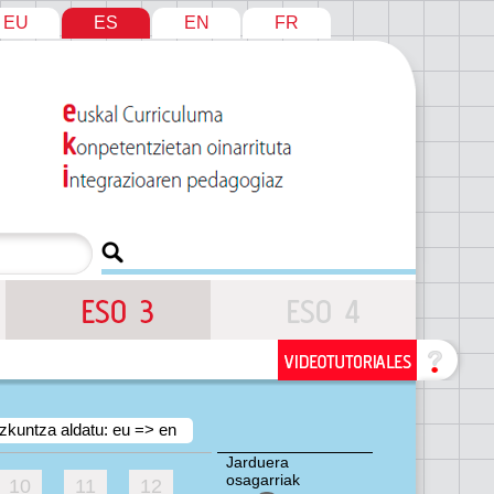
EU
ES
EN
FR
zkuntza aldatu: eu => en
Jarduera
osagarriak
10
11
12