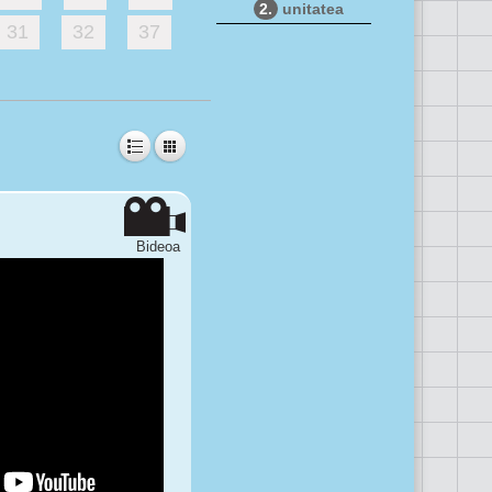
2.
unitatea
31
32
37
Bideoa