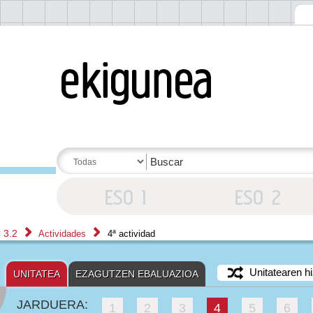
 3.2
Actividades
4ª actividad
Unitatearen hi
UNITATEA
EZAGUTZEN EBALUAZIOA
JARDUERA:
1
2
3
4
5
6