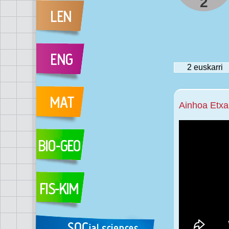
2
2
euskarri
Ainhoa Etxa