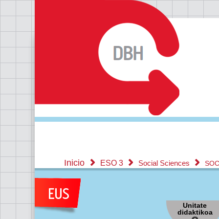
Inicio
ESO 3
Social Sciences
SOC
Unitate
didaktikoa